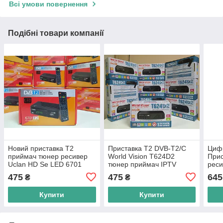
Всі умови повернення
Подібні товари компанії
Новий приставка Т2
Приставка Т2 DVB-T2/C
Циф
приймач тюнер ресивер
World Vision T624D2
Прис
Uclan HD Se LED 6701
тюнер приймач IPTV
реси
DVB-T2/C YouTube IPTV
YouTube MeGoGo ресивер
IPTV
475
475
645
₴
₴
MeGoGo Mpeg4 32 канали
декодер 32 канали процес
MeG
кана
Купити
Купити