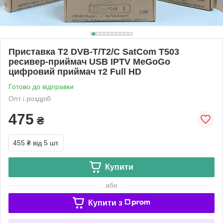
Приставка Т2 DVB-T/T2/C SatCom T503
ресивер-приймач USB IPTV MeGoGo
цифровий приймач т2 Full HD
Готово до відправки
Опт і роздріб
475
₴
455 ₴
від 5 шт.
Купити
або
Купити з