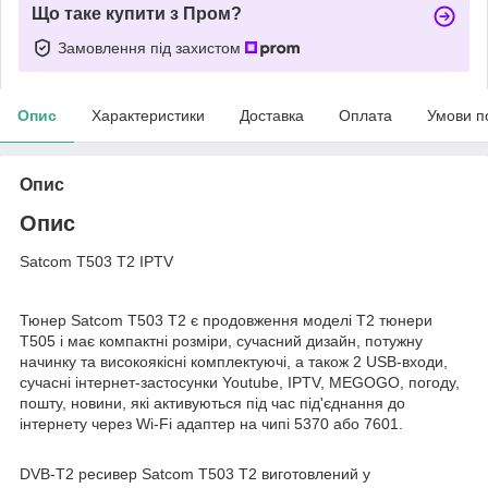
Що таке купити з Пром?
Замовлення під захистом
Опис
Характеристики
Доставка
Оплата
Умови п
Опис
Опис
Satcom T503 T2 IPTV
Тюнер Satcom T503 T2 є продовження моделі Т2 тюнери
T505 і має компактні розміри, сучасний дизайн, потужну
начинку та високоякісні комплектуючі, а також 2 USB-входи,
сучасні інтернет-застосунки Youtube, IPTV, MEGOGO, погоду,
пошту, новини, які активуються під час під'єднання до
інтернету через Wi-Fi адаптер на чипі 5370 або 7601.
DVB-T2 ресивер Satcom T503 T2 виготовлений у