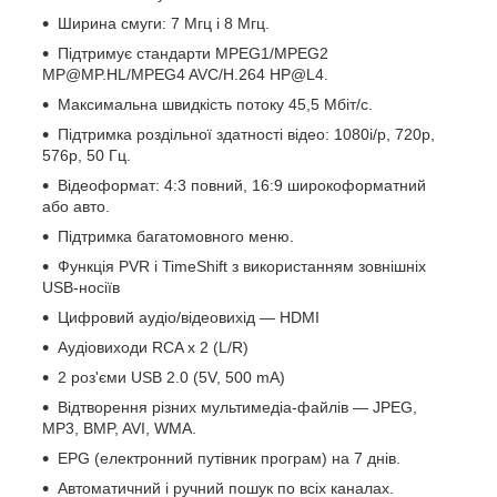
Ширина смуги: 7 Мгц і 8 Мгц.
Підтримує стандарти MPEG1/MPEG2
MP@MP.HL/MPEG4 AVC/H.264 HP@L4.
Максимальна швидкість потоку 45,5 Мбіт/с.
Підтримка роздільної здатності відео: 1080i/p, 720p,
576p, 50 Гц.
Відеоформат: 4:3 повний, 16:9 широкоформатний
або авто.
Підтримка багатомовного меню.
Функція PVR і TimeShift з використанням зовнішніх
USB-носіїв
Цифровий аудіо/відеовихід — HDMI
Аудіовиходи RCA x 2 (L/R)
2 роз'єми USB 2.0 (5V, 500 mA)
Відтворення різних мультимедіа-файлів — JPEG,
MP3, BMP, AVI, WMA.
EPG (електронний путівник програм) на 7 днів.
Автоматичний і ручний пошук по всіх каналах.