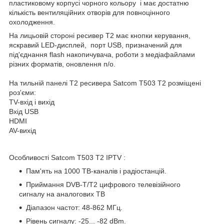
пластиковому корпусі чорного кольору і має достатню
кількість вентиляційних отворів для повноцінного
охолодження.
На лицьовій стороні ресивер Т2 має кнопки керування,
яскравий LED-дисплей, порт USB, призначений для
під'єднання flash накопичувача, роботи з медіафайлами
різних форматів, оновлення п/о.
На тильній панелі Т2 ресивера Satcom T503 T2 розміщені
роз'єми:
TV-вхід і вихід
Вхід USB
HDMI
AV-вихід
Особливості Satcom T503 T2 IPTV :
Пам'ять на 1000 ТВ-каналів і радіостанцій.
Приймання DVB-T/T2 цифрового телевізійного
сигналу на аналогових ТВ
Діапазон частот: 48-862 МГц.
Рівень сигналу: -25... -82 dBm.