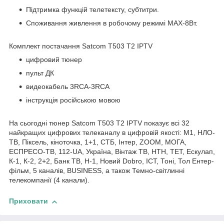
Підтримка функцій телетексту, субтитри.
Споживання живлення в робочому режимі MAX-8Вт.
Комплект постачання Satcom T503 T2 IPTV
цифровий тюнер
пульт ДК
видеокабель 3RCA-3RCA
інструкція російською мовою
На сьогодні тюнер Satcom T503 T2 IPTV показує всі 32
найкращих цифрових телеканалу в цифровій якості: M1, НЛО-
ТВ, Піксель, кіноточка, 1+1, СТБ, Інтер, ZOOM, МОГА,
ЕСПРЕСО-ТВ, 112-UA, Україна, Вінтаж ТВ, НТН, ТЕТ, Ескулап,
К-1, К-2, 2+2, Банк ТВ, Н-1, Новий Dobro, ICT, Тоні, Тол Ентер-
фільм, 5 каналів, BUSINESS, а також Темно-світлинні
телекомпанії (4 канали).
Приховати