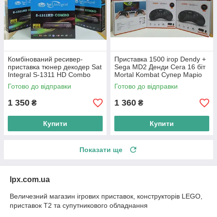
Комбінований ресивер-
Приставка 1500 ігор Dendy +
приставка тюнер декодер Sat
Sega MD2 Денди Сега 16 біт
Integral S-1311 HD Combo
Mortal Kombat Супер Маріо
DVB-T/T2+S/S2
Танчики 8 біт 16 біт Dendi
Готово до відправки
Готово до відправки
1 350
1 360
₴
₴
Купити
Купити
Показати ще
lpx.com.ua
Величезний магазин ігрових приставок, конструкторів LEGO,
приставок Т2 та супутникового обладнання