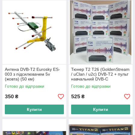
Антена DVB-T2 Eurosky ES-
Тюнер Т2 T26 (GoldenStream
003 з підсилювачем 5v
/ uClan / u2c) DVB-T2 + пульт
(жовта) (50 км)
навчальний DVB-C
Готово до відправки
Готово до відправки
350
525
₴
₴
Купити
Купити