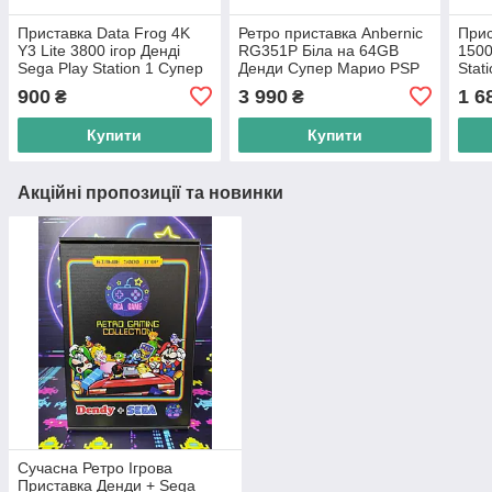
Приставка Data Frog 4K
Ретро приставка Anbernic
Прис
Y3 Lite 3800 ігор Денді
RG351P Біла на 64GB
1500
Sega Play Station 1 Супер
Денди Супер Марио PSP
Stat
Маріо Танчики Dendy Atari
Sony PlayStation Mortal
Dend
900
3 990
1 6
₴
₴
Mortal Komba
Kombat Соник Танчик
Денд
Купити
Купити
Акційні пропозиції та новинки
Сучасна Ретро Ігрова
Приставка Денди + Sega