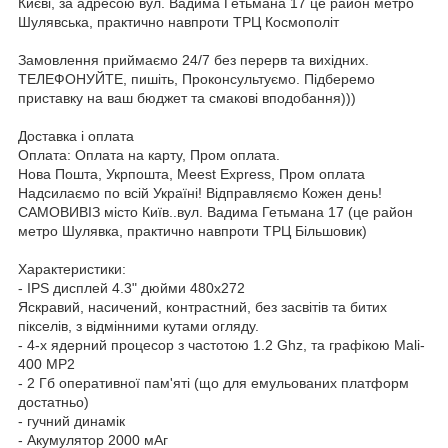
Києві, за адресою вул. Вадима Гетьмана 17 це район метро
Шулявська, практично навпроти ТРЦ Космополіт
Замовлення приймаємо 24/7 без перерв та вихідних.
ТЕЛЕФОНУЙТЕ, пишіть, Проконсультуємо. Підберемо
приставку на ваш бюджет та смакові вподобання)))
Доставка і оплата
Оплата: Оплата на карту, Пром оплата.
Нова Пошта, Укрпошта, Meest Express, Пром оплата
Надсилаємо по всій Україні! Відправляємо Кожен день!
САМОВИВІЗ місто Київ..вул. Вадима Гетьмана 17 (це район
метро Шулявка, практично навпроти ТРЦ Більшовик)
Характеристики:
- IPS дисплей 4.3" дюйми 480х272
Яскравий, насичений, контрастний, без засвітів та битих
пікселів, з відмінними кутами огляду.
- 4-х ядерний процесор з частотою 1.2 Ghz, та графікою Mali-
400 MP2
- 2 Гб оперативної пам'яті (що для емульованих платформ
достатньо)
- гучний динамік
- Акумулятор 2000 мАг