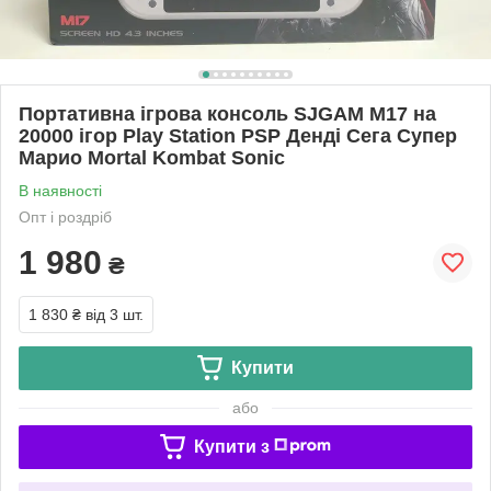
Портативна ігрова консоль SJGAM M17 на
20000 ігор Play Station PSP Денді Сега Супер
Марио Mortal Kombat Sonic
В наявності
Опт і роздріб
1 980
₴
1 830 ₴
від 3 шт.
Купити
або
Купити з