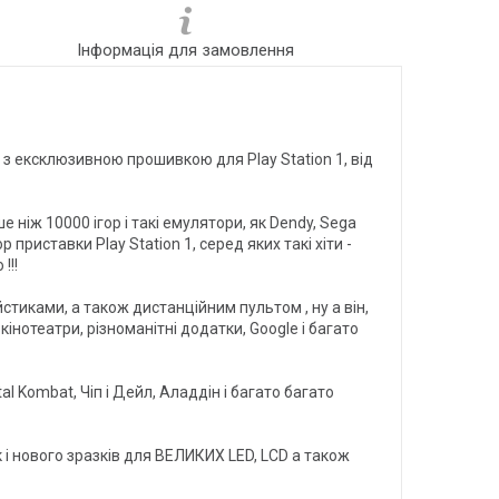
Інформація для замовлення
ор, з ексклюзивною прошивкою для Play Station 1, від
ніж 10000 ігор і такі емулятори, як Dendy, Sega
приставки Play Station 1, серед яких такі хіти -
!!!
стиками, а також дистанційним пультом , ну а він,
інотеатри, різноманітні додатки, Google і багато
rtal Kombat, Чіп і Дейл, Аладдін і багато багато
 і нового зразків для ВЕЛИКИХ LED, LCD а також