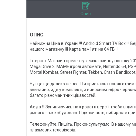
Опис
ОПИС
Найнижча Ціна в Україні !!! Android Smart TV Box !!! 
нашого магазину !!! Карта пам1яті на 64 ГБ !!!
Інтернет Магазин презентує ексклюзивну новінку 2023
Mega Drive 2, MAME ігрові автомати, Nintendo 64, PSP
Mortal Kombat, Street Fighter, Tekken, Crash Bandicoot,
Ну і це ще далеко не все. Ця приставка також отрим
звичайно, йде у комплекті, з виносним інфро червони
багато різноманітних цікавостей.
Ах да !!! Зупиняючись на ігрової її версії, треба відмі
різного - вже вбудовані. Підключаєте, вибираєте приста
Телефонуйте, Пишіть, Проконсультуємо. В нашому маг
плазмових телевізорів.