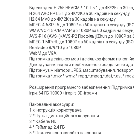
Відеокодек: H.265 HEVCMP-10. L5.1 до 4K*2K за 30 ка
H.264 AVC HP L5.1 до 4K*2K за 30 кадрів на секунду
H2.64 MVC до 4K*2K за 30 кадрів на секунду
MPEG-4 ASP L5 до 1080P за 60 кадрів на секунду (ISO
WMV/VC-1 5P/MP/AP до 1080P за 60 кадрів на секун
AVS-P16 (AVS+)/AVS-P2 Профіль jiZhun до 1080P за 6
MPEG-1 MP/HL до 1080P за 60 кадрів на секунду (ISO
Realvideo 8/9/10 до 1080P
WebM до VGA
Підтримка декількох мов і декількох форматів копій
Декодування відео з необмеженою роздільною здатн
Підтримує мініатюри JPEG, масштабування, поворот 
Підтримка *.mkv,*.wmv,*.mpg,*.mpeg,*.dat,*.avi,*.mov,
Розширення програмного забезпечення: Підтримка G
Ігри: 64 ГБ 10000+ ігор із 3D-іграми
Паковальні аксесуари:
1 х Інструкція користувача
2 * Пульт дистанційного керування
3 * Кабель HD
4 * Геймпад 2,4 ГБ
5 * Подарункова коробка паковання