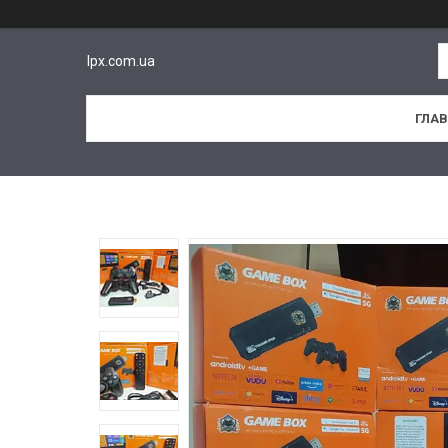
lpx.com.ua
ГЛА