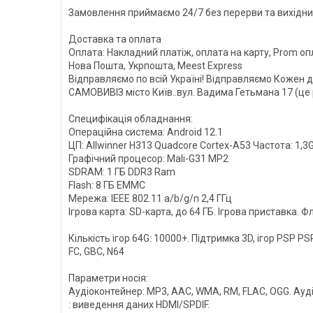
Замовлення приймаємо 24/7 без перерви та вихідни
Доставка та оплата
Оплата: Накладний платіж, оплата на карту, Prom оп
Нова Пошта, Укрпошта, Meest Express
Відправляємо по всій Україні! Відправляємо Кожен де
САМОВИВІЗ місто Київ..вул. Вадима Гетьмана 17 (це
Специфікація обладнання:
Операційна система: Android 12.1
ЦП: AIIwinner H313 Quadcore Cortex-A53 Частота: 1,3
Графічний процесор: Mali-G31 MP2
SDRAM: 1 ГБ DDR3 Ram
Flash: 8 ГБ EMMC
Мережа: IEEE 802.11 a/b/g/n 2,4 ГГц
Ігрова карта: SD-карта, до 64 ГБ. Ігрова приставка. Ф
Кількість ігор 64G: 10000+. Підтримка 3D, ігор PSP PSP
FC, GBC, N64
Параметри носія:
Аудіоконтейнер: MP3, AAC, WMA, RM, FLAC, OGG. Ауд
: виведення даних HDMI/SPDIF.