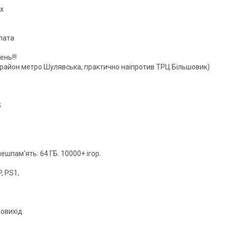
х
лата
нь!!!
 район метро Шулявська, практично наіпротив ТРЦ Більшовик)
G
лешпам'ять: 64 ГБ. 10000+ ігор.
, PS1,
іовихід