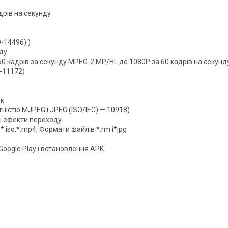
дрів на секунду
-14496) )
ду
0 кадрів за секунду MPEG-2 MP/HL до 1080P за 60 кадрів на секунд
-11172)
ок
істю MJPEG і JPEG (ISO/IEC) — 10918)
і ефекти переходу.
*.iso,*.mp4, Формати файлів *.rm і*jpg
oogle Play і встановлення APK