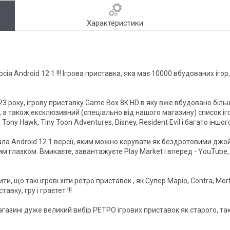
Характеристики
Версія Android 12.1 !!! Ігрова приставка, яка має 10000 вбудованих іг
 року, ігрову приставку Game Box 8K HD в яку вже вбудовано більше 
, а також ексклюзивний (спеціально від нашого магазину) список ігор 
 Tony Hawk, Tiny Toon Adventures, Disney, Resident Evil і багато іншого 
ала Android 12.1 версії, яким можно керувати як бездротовими джой
м глазком. Вмикаєте, завантажуєте Play Market і вперед - YouTube, к
тити, що такі ігрові хіти ретро приставок , як Супер Маріо, Contra, Mo
вку, гру і граєтет !!!
азині дуже великий вибір РЕТРО ігрових приставок як старого, так