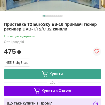
Приставка Т2 EuroSky ES-16 приймач тюнер
ресивер DVB-T/T2/C 32 канали
Готово до відправки
Опт і роздріб
475
₴
455 ₴
від 5 шт.
Купити
або
Купити з
Що таке купити з Пром?