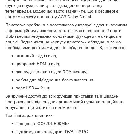
функцій паузи, запису та відкладеного перегляду
телепередач. Водночас варто зазначити, що в ресивері є
підтримка звуку стандарту АС3 Dolby Digital.
Приставка зроблена в пластиковому корпусі з досить великим
інформаційним дисплеєм, а також має в наявності 2 порти
USB і кнопки керування основними функціями на лицьовій
панелі. Задня частина корпусу приставки обладнана всіма
необхідними роз'ємами, для її під'єднання до ТВ, включно з:
антенний вхід і вихід;
цифровий HDMI-вихід;
два аудіо та один відео RCA-виходу;
роз'єм для під'єднання блока живлення.
порт USB — 2 шт.
За зручний доступ до всіх функцій приставки та її швидке
настроювання відповідає ергономічний пульт дистанційного
керування, що міститься в комплекті.
Технічні характеристики:
Процесор: GX6701 600Mhz
Підтримувані стандарти: DVB-T2/T/C