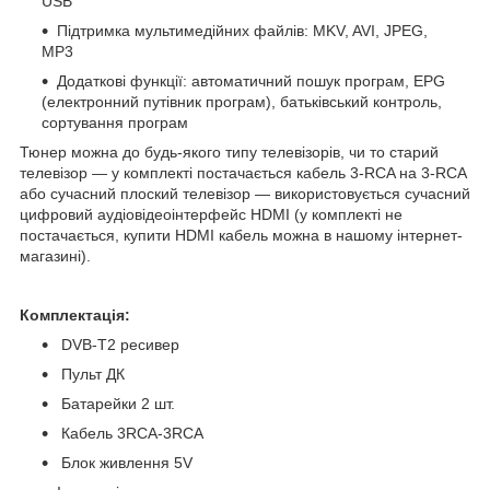
USB
Підтримка мультимедійних файлів: MKV, AVI, JPEG,
MP3
Додаткові функції: автоматичний пошук програм, EPG
(електронний путівник програм), батьківський контроль,
сортування програм
Тюнер можна до будь-якого типу телевізорів, чи то старий
телевізор — у комплекті постачається кабель 3-RCA на 3-RCA
або сучасний плоский телевізор — використовується сучасний
цифровий аудіовідеоінтерфейс HDMI (у комплекті не
постачається, купити HDMI кабель можна в нашому інтернет-
магазині).
Комплектація:
DVB-T2 ресивер
Пульт ДК
Батарейки 2 шт.
Кабель 3RCA-3RCA
Блок живлення 5V