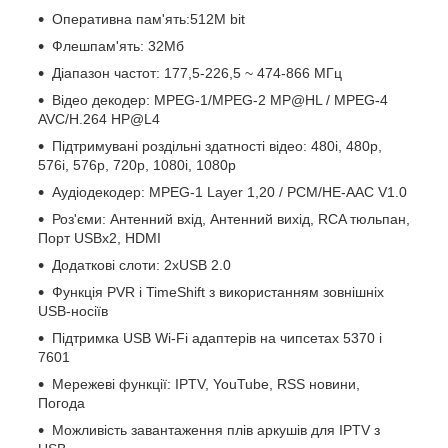
Оперативна пам'ять:512M bit
Флешпам'ять: 32Мб
Діапазон частот: 177,5-226,5 ~ 474-866 МГц
Відео декодер: MPEG-1/MPEG-2 MP@HL / MPEG-4
AVC/H.264 HP@L4
Підтримувані роздільні здатності відео: 480i, 480р,
576i, 576р, 720р, 1080i, 1080р
Аудіодекодер: MPEG-1 Layer 1,20 / PCM/HE-AAC V1.0
Роз'єми: Антенний вхід, Антенний вихід, RCA тюльпан,
Порт USBx2, HDMI
Додаткові слоти: 2xUSB 2.0
Функція PVR і TimeShift з використанням зовнішніх
USB-носіїв
Підтримка USB Wi-Fi адаптерів на чипсетах 5370 і
7601
Мережеві функції: IPTV, YouTube, RSS новини,
Погода
Можливість завантаження плів аркушів для IPTV з