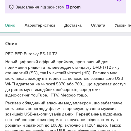
Замовлення під захистом
Опис
Характеристики
Доставка
Оплата
Умови п
Опис
РЕСІВЕР Eurosky ES-16 T2
Новий цифровий ефірний приймач, призначений для
приймання ридіо- та телепередач стандарту DVB-T/T2 як у
стандартній (SD), так і у високій чіткості (HD). Ресивер має
можливість виходу в інтернет за допомогою зовнішнього USB
Wi-Fi адаптера на чипсеті 5370 або 7601, що відкриває доступ
до різних мультимедійних вебсервісів, серед яких
відеохостинг YouTube, IPTV, Megogo тощо.
Ресивер обладнаний власним медіаплеєром, що забезпечує
можливість перегляду фільмів і прослуховування музики з
зовнішніх USB-накопичувачів даних. Передбачена підтримка
всіх найпоширеніших форматів кодування відеоконтенту в
роздільній здатності до 1080p, включно з H.264 відео. Також
використання зовнішнього USB-носія відкриває доступ до