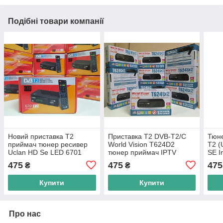
Подібні товари компанії
Новий приставка Т2
Приставка Т2 DVB-T2/C
Тюне
приймач тюнер ресивер
World Vision T624D2
Т2 
Uclan HD Se LED 6701
тюнер приймач IPTV
SE I
DVB-T2/C YouTube IPTV
YouTube MeGoGo ресивер
475
475
475
₴
₴
MeGoGo Mpeg4 32 канали
декодер 32 канали процес
Купити
Купити
Про нас