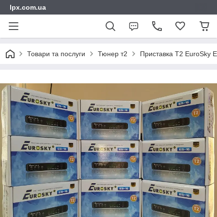
lpx.com.ua
Товари та послуги
Тюнер т2
Приставка Т2 EuroSky 