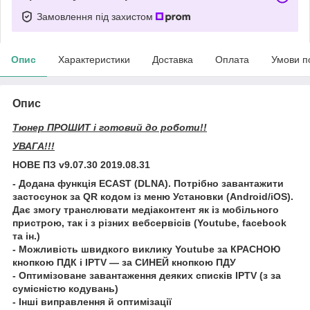
Замовлення під захистом
Опис
Характеристики
Доставка
Оплата
Умови п
Опис
Тюнер ПРОШИТ і готовий до роботи!!
УВАГА!!!
НОВЕ ПЗ v9.07.30 2019.08.31
- Додана функція ECAST (DLNA). Потрібно завантажити
застосунок за QR кодом із меню Установки (Android/iOS).
Дає змогу транслювати медіаконтент як із мобільного
пристрою, так і з різних вебсервісів (Youtube, facebook
та ін.)
- Можливість швидкого виклику Youtube за КРАСНОЮ
кнопкою ПДК і IPTV — за СИНЕЙ кнопкою ПДУ
- Оптимізоване завантаження деяких списків IPTV (з за
сумісністю кодувань)
- Інші виправлення й оптимізації