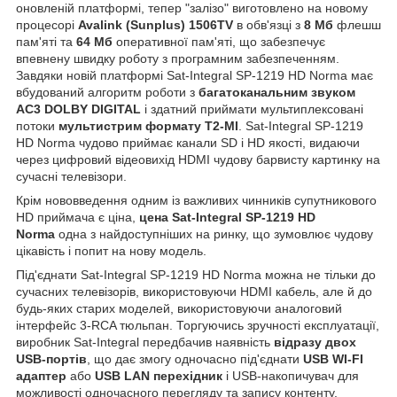
оновленій платформі, тепер "залізо" виготовлено на новому
процесорі
Avalink (Sunplus) 1506TV
в обв'язці з
8 Мб
флешш
пам'яті та
64 Мб
оперативної пам'яті, що забезпечує
впевнену швидку роботу з програмним забезпеченням.
Завдяки новій платформі Sat-Integral SP-1219 HD Norma має
вбудований алгоритм роботи з
багатоканальним звуком
AC3 DOLBY DIGITAL
і здатний приймати мультиплексовані
потоки
мультистрим формату T2-MI
. Sat-Integral SP-1219
HD Norma чудово приймає канали SD і HD якості, видаючи
через цифровий відеовихід HDMI чудову барвисту картинку на
сучасні телевізори.
Крім нововведення одним із важливих чинників супутникового
HD приймача є ціна,
цена Sat-Integral SP-1219 HD
Norma
одна з найдоступніших на ринку, що зумовлює чудову
цікавість і попит на нову модель.
Під'єднати Sat-Integral SP-1219 HD Norma можна не тільки до
сучасних телевізорів, використовуючи HDMI кабель, але й до
будь-яких старих моделей, використовуючи аналоговий
інтерфейс 3-RCA тюльпан. Торгуючись зручності експлуатації,
виробник Sat-Integral передбачив наявність
відразу двох
USB-портів
, що дає змогу одночасно під'єднати
USB WI-FI
адаптер
або
USB LAN перехідник
і USB-накопичувач для
можливості одночасного перегляду та запису контенту.