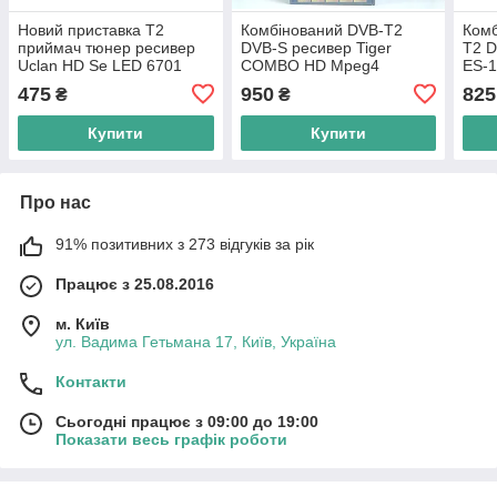
Новий приставка Т2
Комбінований DVB-T2
Комб
приймач тюнер ресивер
DVB-S ресивер Tiger
T2 D
Uclan HD Se LED 6701
COMBO HD Mpeg4
ES-
DVB-T2/C YouTube IPTV
475
950
825
₴
₴
MeGoGo Mpeg4 32 канали
Купити
Купити
Про нас
91% позитивних з 273 відгуків за рік
Працює з 25.08.2016
м. Київ
ул. Вадима Гетьмана 17, Київ, Україна
Контакти
Сьогодні працює з 09:00 до 19:00
Показати весь графік роботи