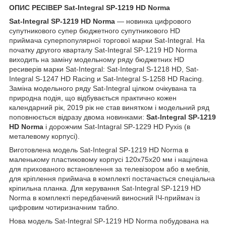
ОПИС РЕСІВЕР Sat-Integral SP-1219 HD Norma
Sat-Integral SP-1219 HD Norma
— новинка цифрового
супутникового супер бюджетного супутникового HD
приймача суперпопулярної торгової марки Sat-Integral. На
початку другого кварталу Sat-Integral SP-1219 HD Norma
виходить на заміну модельному ряду бюджетних HD
ресиверів марки Sat-Integral: Sat-Integral S-1218 HD, Sat-
Integral S-1247 HD Racing
и Sat-Integral S-1258 HD Racing.
Заміна модельного ряду Sat-Integral цілком очікувана та
природна подія, що відбувається практично кожен
календарний рік, 2019 рік не став винятком і модельний ряд
поповнюється відразу двома новинками:
Sat-Integral SP-1219
HD Norma
і дорожчим Sat-Intagral SP-1229 HD Pyxis (в
металевому корпусі).
Виготовлена модель Sat-Integral SP-1219 HD Norma в
маленькому пластиковому корпусі 120x75x20 мм і націлена
для прихованого встановлення за телевізором або в меблів,
для кріплення приймача в комплекті постачається спеціальна
кріпильна планка. Для керування Sat-Integral SP-1219 HD
Norma в комплекті передбачений виносний ІЧ-приймач із
цифровим чотиризначним табло.
Нова модель Sat-Integral SP-1219 HD Norma побудована на