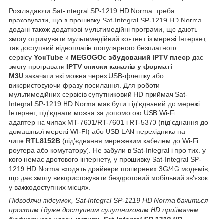
Розглядаючи Sat-Integral SP-1219 HD Norma, треба
враховувати, що в прошивку Sat-Integral SP-1219 HD Norma
додані також додаткові мультимедійні програми, що дають
змогу отримувати мультимедійний контент із мережі Інтернет,
так доступний відеоплагін популярного безплатного
сервісу
YouTube
и
MEGOGO
є
вбудований IPTV плеєр
дає
змогу програвати
IPTV списки каналів у форматі
M3U
закачати які можна через USB-флешку або
використовуючи фразу посилання. Для роботи
мультимедійних сервісів супутниковий HD приймач Sat-
Integral SP-1219 HD Norma має бути під'єднаний до мережі
Інтернет, під'єднати можна за допомогою USB Wi-Fi
адаптер на чипах MT-7601/RT-7601 і RT-5370 (під'єднання до
домашньої мережі WI-FI) або USB LAN перехідника на
чипе
RTL8152B
(під'єднання мережевим кабелем до Wi-Fi
роутера або комутатору). Не забули в Sat-Integral і про тих, у
кого немає дротового інтернету, у прошивку Sat-Integral SP-
1219 HD Norma входять драйвери поширених 3G/4G модемів,
що дає змогу використовувати бездротовий мобільний зв'язок
у важкодоступних місцях.
Підводячи підсумок, Sat-Integral SP-1219 HD Norma бачиться
простим і дуже доступним супутниковим HD приймачем
бюджетного класу,
купить Sat-Integral SP-1219 HD