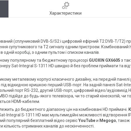
Характеристики
ваний (сплуниковий DVB-S/S2 і цифровий ефірний Т2 DVB-T/T2) 
рення супутникового та Т2 сигналу одним пристроєм. Комбінований 
в одній коробці, з одним пультом і списком каналів.
асному популярному та бюджетному процесорі
GUOXIN GX6605
з так
 тюнеру Sat-Integral S-1311 HD швидко й без проблем приймати та в
икому металевому корпусі класичного дизайну, на передній панелі
під відкидною кришкою перший USB-порт. На задній панелі Sat-Inte
сольний порт RS-232, другий USB-порт, цифровий відео/аудіовихід 
O підійде до будь-якого телевізора, чи то старий кінескопій, чи т
ується HDMI-кабелем.
лежить до бюджетного діапазону цін на комбіновані HD приймачі.
К
at-Integral S-1311 HD має мультимедійні можливості відтворення IPT
ний популярний безплатний відео сервіс
YouTube
и
Megogo
, також
 кількість отриманих каналів до нескінченності.