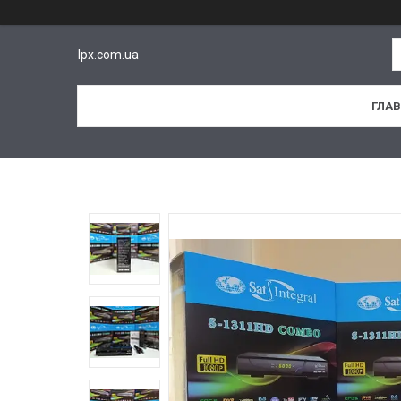
lpx.com.ua
ГЛА