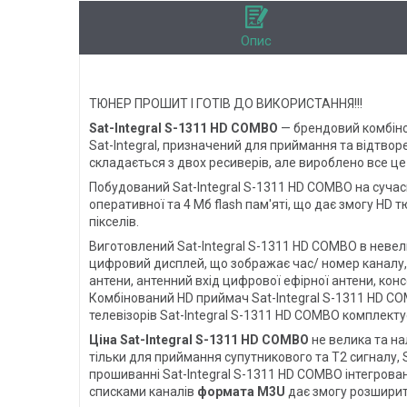
Опис
ТЮНЕР ПРОШИТ І ГОТІВ ДО ВИКОРИСТАННЯ!!!
Sat-Integral S-1311 HD COMBO
— брендовий комбіно
Sat-Integral, призначений для приймання та відтво
складається з двох ресиверів, але вироблено все це 
Побудований Sat-Integral S-1311 HD COMBO на суч
оперативної та 4 Мб flash пам'яті, що дає змогу HD
пікселів.
Виготовлений Sat-Integral S-1311 HD COMBO в невел
цифровий дисплей, що зображає час/ номер каналу, 
антени, антенний вхід цифрової ефірної антени, кон
Комбінований HD приймач Sat-Integral S-1311 HD COMB
телевізорів Sat-Integral S-1311 HD COMBO комплект
Ціна Sat-Integral S-1311 HD COMBO
не велика та на
тільки для приймання супутникового та Т2 сигналу, S
прошиванні Sat-Integral S-1311 HD COMBO інтегрова
списками каналів
формата M3U
дає змогу розширити