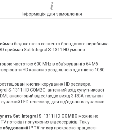
Інформація для замовлення
приймач бюджетного сегмента брендового виробника
HD приймач Sat-Integral S-1311 HD умовно
товою частотою 600 MHz в обв'язуванні з 64 Мб
ідтворювати HD канали з роздільною здатністю 1080
 розташовані кнопки керування HD ресивера,
gral S-1311 HD COMBO: антенний вхід супутникової
HDMI, аналоговий відео/аудіо вихід 3-RCA тюльпан.
о сучасний LED телевізор, для під'єднання сучасних
упить Sat-Integral S-1311 HD COMBO
можна не
V потоків і популярних відеосервісів. Так у
 є
вбудований IPTV плеєр
прекрасно працює зі